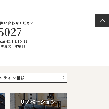
停止の依頼を所定
お問い合わせください！
5027
申込みの受付、
力会社又は業務
区清水1丁目10-12
住所、電話番号
：毎週火・水曜日
す。
提供。
ンライン相談
個人データをサ
れることとなり