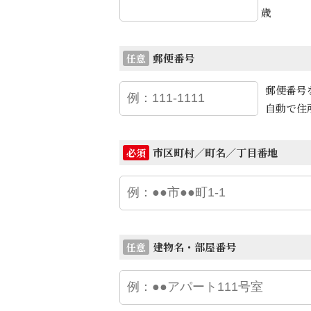
歳
郵便番号
任意
郵便番号
自動で住
市区町村／町名／丁目番地
必須
建物名・部屋番号
任意