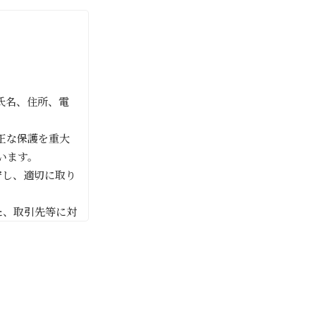
氏名、住所、電
正な保護を重大
います。
守し、適切に取り
た、取引先等に対
利用目的にしたが
適切な管理を行い