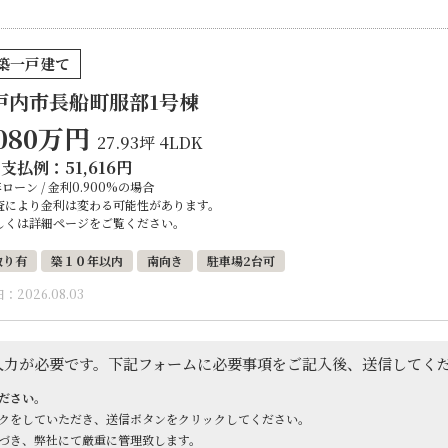
築一戸建て
戸内市長船町服部1号棟
080
万円
27.93坪
4LDK
々支払例：
51,616
円
年ローン / 金利0.900%の場合
査により金利は変わる可能性があります。
しくは詳細ページをご覧ください。
取り有
築１０年以内
南向き
駐車場2台可
：2026.08.03
入力が必要です。下記フォームに必要事項をご記入後、送信してく
ださい。
クをしていただき、送信ボタンをクリックしてください。
づき、弊社にて厳重に管理致します。