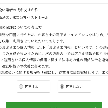
り扱い業者の氏名又は名称
島店 / 株式会社ベストホーム
報の保護についての考え方
業務を円滑に行うため、お客さまの電子メールアドレスをはじめ、
を収集・利用させていただいております。
のお客さまの個人情報（以下「お客さま情報」といいます。）の適
、この責務を果たすために、次の方針の下でお客さま情報を取り扱
ま情報に適用される個人情報の保護に関する法律その他の関係法令を遵
、適宜取扱いの改善に努めます。
ま情報の取扱いに関する規程を明確にし、従業者に周知徹底します。ま
客さま情報を取り扱うように要請します。
ま情報の収集に際しては、利用目的を特定して通知または公表し、その
同意する
同意しない
報を取り扱います。
ま情報の漏洩、紛失、改ざん等を防止するために必要な 対策を講じて