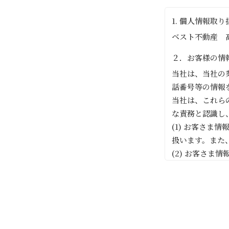
1. 個人情報取
ベスト不動産 高
２．お客様の情
当社は、当社の
話番号等の情報
当社は、これら
な責務と認識し
(1) お客さ
扱います。また
(2) お客さ
しても適切にお
(3) お客さ
ってお客さま情
(4) お客さ
ます。