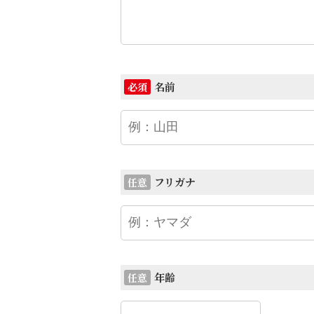
名前
必須
フリガナ
任意
年齢
任意