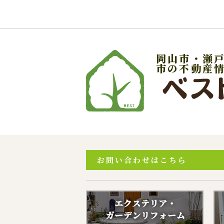
(5) 保有す
の窓口でお受け
具体的には、以
３．お客様の情
岡山市・瀬
当社は、不動産
市の不動産
訪問、提案、見
委託先等を通じ
等）を取得いた
(1) 不動産に
(2) 不動産に
(3) 不動産
(4) ウェブ
お問い合わせはこちら
(5) その他上記
なお、当社は、
イト管理会社に
このように提供
ます。