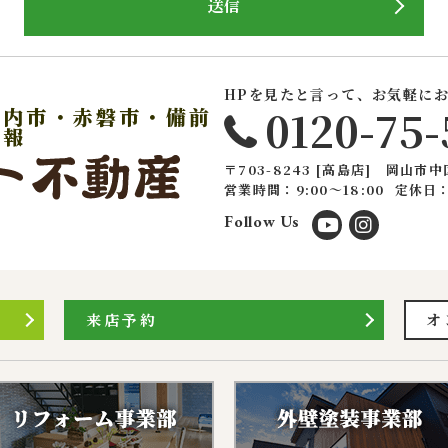
送信
るお客さま情報について、お客さま本人からの開示、訂正、削除、利用
して、誠意をもって対応いたします。
下の内容に従ってお客さま情報の取り扱いをいたします。
HPを見たと言って、お気軽に
報の利用目的
0120-75-
戸内市・赤磐市・備前
についてのサービスをお客さまにご利用いただくにあたり、各種の
情報
積、各種の工事やサービス提供等の機会に、当社が直接あるいは協
〒703-8243 [高島店] 岡山市中
て、お客さまの個人情報（お客さまの電子メールアドレス、氏名、
営業時間：9:00〜18:00
定休日
しますが、これらの個人情報は下記の目的に利用させていただきま
Follow Us
ついてのサービスの提供
ついてのサービスのアフターサービスの提供
についてのサービスのお知らせ・ＰＲ、調査・データ集積、研究開発
サイトシステム管理会社（以下「サイト管理会社」といいます。）への
来店予約
オ
(1)から(4)に附随する業務の実施
サイト管理会社が提供するサービス改善に必要な範囲で、お客様の
提供します。
された個人データにつきましては、サイト管理会社において管理さ