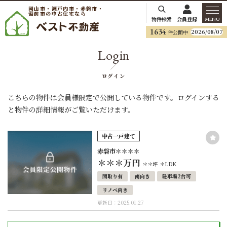
岡山市・瀬戸内市・赤磐市・
備前市の中古住宅なら
物件検索
会員登録
MENU
1634
2026/08/07
件公開中
Login
ログイン
こちらの物件は会員様限定で公開している物件です。ログインする
と物件の詳細情報がご覧いただけます。
中古一戸建て
赤磐市＊＊＊＊
＊＊＊
万円
＊＊坪
＊LDK
間取り有
南向き
駐車場2台可
リノベ向き
更新日：2025.01.27