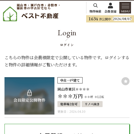
岡山市・瀬戸内市・赤磐市・
備前市の中古住宅なら
物件検索
会員登録
MENU
1634
2026/08/07
件公開中
Login
ログイン
こちらの物件は会員様限定で公開している物件です。ログインする
と物件の詳細情報がご覧いただけます。
中古一戸建て
岡山市東区＊＊＊＊
＊＊＊
万円
＊＊坪
＊LDK
駐車場2台可
リノベ向き
更新日：2026.04.10