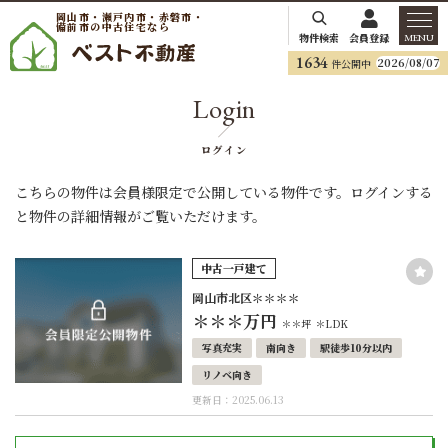
岡山市・瀬戸内市・赤磐市・
備前市の中古住宅なら
物件検索
会員登録
MENU
1634
2026/08/07
件公開中
Login
ログイン
こちらの物件は会員様限定で公開している物件です。ログインする
と物件の詳細情報がご覧いただけます。
中古一戸建て
岡山市北区＊＊＊＊
＊＊＊
万円
＊＊坪
＊LDK
写真充実
南向き
駅徒歩10分以内
リノベ向き
更新日：2025.06.13