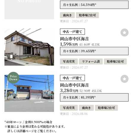
NO PHOTO
54,594
*
月々支払例：
円
南向き
駐車場2台可
更新日：2026.07.27
中古一戸建て
岡山市中区海吉
1,598
万円
43.46坪
4LDK
39,655
*
月々支払例：
円
写真充実
リフォーム済
駐車場2台可
更新日：2026.07.27
中古一戸建て
岡山市中区海吉
3,280
万円
52.90坪
4SLDK
81,395
*
月々支払例：
円
写真充実
南向き
駐車場2台可
更新日：2026.08.06
*40年ローン / 金利0.900%の場合
※審査により金利は変わる可能性があります。
詳しくは詳細ページをご覧ください。