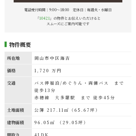
電話受付時間：9:00〜18:00 定休日：毎週火・水曜日
「
10421
」の物件とお伝えいただけると
スムーズにご案内可能です
物件概要
所在地
岡山市中区海吉
価格
1,720
万円
交通
バス停福泊/めぐりん・両備バス まで
徒歩13分
赤穂線 大多羅駅 まで 徒歩45分
土地面積
公簿 217.11㎡（65.67坪）
建物面積
96.05㎡ （29.05坪）
間取り
4LDK