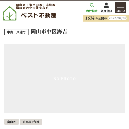
岡山市・瀬戸内市・赤磐市・
備前市の中古住宅なら
物件検索
会員登録
MENU
1634
2026/08/07
件公開中
岡山市中区海吉
中古一戸建て
NO PHOTO
南向き
駐車場2台可