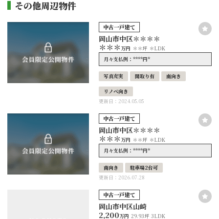
その他周辺物件
中古一戸建て
岡山市中区＊＊＊＊
＊＊＊
万円
＊＊坪
＊LDK
****
*
月々支払例：
円
写真充実
間取り有
南向き
リノベ向き
更新日：2024.05.05
中古一戸建て
岡山市中区＊＊＊＊
＊＊＊
万円
＊＊坪
＊LDK
****
*
月々支払例：
円
南向き
駐車場2台可
更新日：2026.07.28
中古一戸建て
岡山市中区山崎
2,200
万円
29.93坪
3LDK