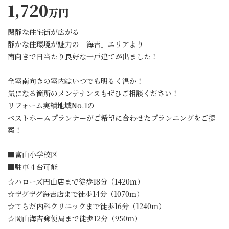
1,720
万円
閑静な住宅街が広がる
静かな住環境が魅力の「海吉」エリアより
南向きで日当たり良好な一戸建てが出ました！
全室南向きの室内はいつでも明るく温か！
気になる箇所のメンテナンスもぜひご相談ください！
リフォーム実績地域No.1の
ベストホームプランナーがご希望に合わせたプランニングをご提
案！
■富山小学校区
■駐車４台可能
☆ハローズ円山店まで徒歩18分（1420ｍ）
☆ザグザグ海吉店まで徒歩14分（1070ｍ）
☆てらだ内科クリニックまで徒歩16分（1240ｍ）
☆岡山海吉郵便局まで徒歩12分（950ｍ）