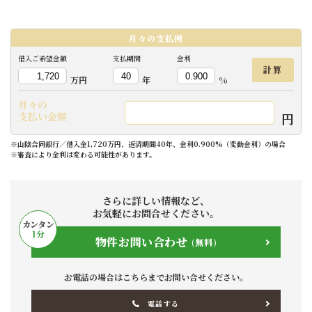
月々の
支払例
借入ご希望金額
支払期間
金利
計算
万円
年
%
月々の
円
支払い金額
※山陰合同銀行／借入金1,720万円、返済期間40年、金利0.900%（変動金利）の場合
※審査により金利は変わる可能性があります。
さらに詳しい情報など、
お気軽にお問合せください。
カンタン
1
分
物件お問い合わせ
(無料)
お電話の場合はこちらまでお問い合せください。
電話する