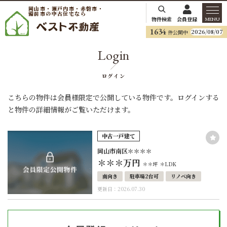
岡山市・瀬戸内市・赤磐市・
備前市の中古住宅なら
物件検索
会員登録
MENU
1634
2026/08/07
件公開中
Login
ログイン
こちらの物件は会員様限定で公開している物件です。ログインする
と物件の詳細情報がご覧いただけます。
中古一戸建て
岡山市南区＊＊＊＊
＊＊＊
万円
＊＊坪
＊LDK
南向き
駐車場2台可
リノベ向き
更新日：2026.07.30