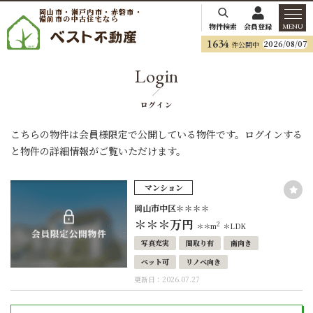
岡山市・瀬戸内市・赤磐市・
備前市の中古住宅なら
物件検索
会員登録
MENU
1634
2026/08/07
件公開中
Login
ログイン
こちらの物件は会員様限定で公開している物件です。ログインする
と物件の詳細情報がご覧いただけます。
マンション
岡山市中区＊＊＊＊
＊＊＊
万円
2
＊＊m
＊LDK
写真充実
間取り有
南向き
ペット可
リノベ向き
更新日：2026.07.27