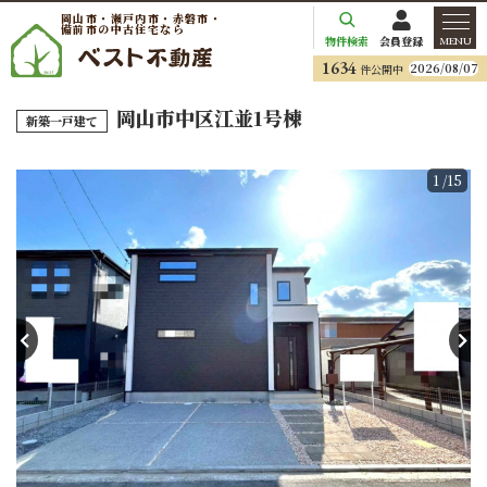
岡山市・瀬戸内市・赤磐市・
備前市の中古住宅なら
物件検索
会員登録
MENU
1634
2026/08/07
件公開中
岡山市中区江並1号棟
新築一戸建て
1
/15