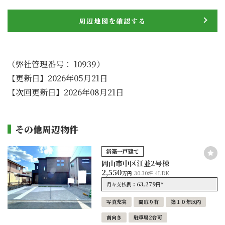
周辺地図を確認する
（弊社管理番号： 10939）
【更新日】2026年05月21日
【次回更新日】2026年08月21日
その他周辺物件
新築一戸建て
岡山市中区江並2号棟
2,550
万円
30.30坪
4LDK
63,279
*
月々支払例：
円
写真充実
間取り有
築１０年以内
南向き
駐車場2台可