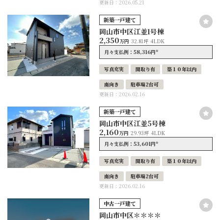
更新日：2026.05.21
新築一戸建て
岡山市中区江並1号棟
2,350
万円
32.81坪
4LDK
58,316
*
月々支払例：
円
写真充実
間取り有
築１０年以内
南向き
駐車場2台可
更新日：2026.02.16
新築一戸建て
岡山市中区江並5号棟
2,160
万円
29.93坪
4LDK
53,601
*
月々支払例：
円
写真充実
間取り有
築１０年以内
南向き
駐車場2台可
更新日：2026.02.16
中古一戸建て
岡山市中区＊＊＊＊