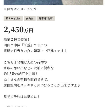
※画像はイメージです
築１０年以内
南向き
駐車場2台可
2,450
万円
限定２棟で登場！
岡山市中区「江並」エリアの
長閑で日当りの良い新築・一戸建てです♪
こちら１号棟は大型の荷物や
家族の思い出などの収納に便利な
約1.5畳の納戸を完備！
たくさんの荷物を収納できて、
居住空間をスッキリと片づけることが出来ますよ♪
見学ご予約はお早めに！