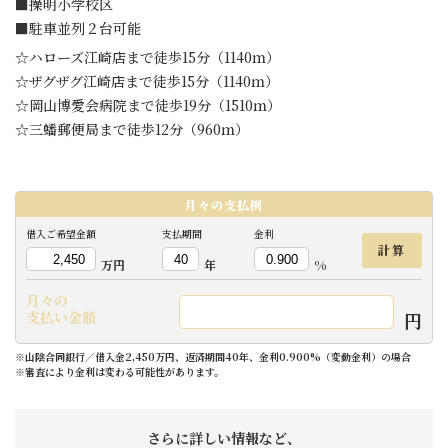
■操明小学校区
■駐車並列２台可能
☆ハローズ江崎店まで徒歩15分（1140ｍ）
☆ザグザグ江崎店まで徒歩15分（1140ｍ）
☆岡山博愛会病院まで徒歩19分（1510ｍ）
☆三蟠郵便局まで徒歩12分（960ｍ）
月々の
支払例
借入ご希望金額
支払期間
金利
計算
万円
年
%
月々の
円
支払い金額
※山陰合同銀行／借入金2,450万円、返済期間40年、金利0.900%（変動金利）の場合
※審査により金利は変わる可能性があります。
さらに詳しい情報など、