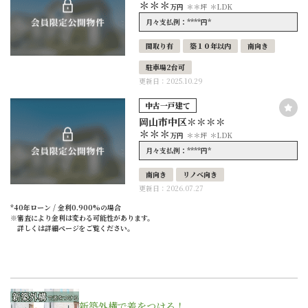
＊＊＊
万円
＊＊坪
＊LDK
****
*
月々支払例：
円
間取り有
築１０年以内
南向き
駐車場2台可
更新日：2025.10.29
中古一戸建て
岡山市中区＊＊＊＊
＊＊＊
万円
＊＊坪
＊LDK
****
*
月々支払例：
円
南向き
リノベ向き
更新日：2026.07.27
*40年ローン / 金利0.900%の場合
※審査により金利は変わる可能性があります。
詳しくは詳細ページをご覧ください。
新築外構で差をつけろ！