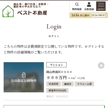
岡山市・瀬戸内市・赤磐市・
備前市の中古住宅なら
物件検索
会員登録
MENU
1634
2026/08/07
件公開中
Login
ログイン
こちらの物件は会員様限定で公開している物件です。ログインする
と物件の詳細情報がご覧いただけます。
マンション
岡山市南区＊＊＊＊
＊＊＊
万円
2
＊＊m
＊LDK
写真充実
南向き
リフォーム済
駅徒歩10分以内
更新日：2026.05.11