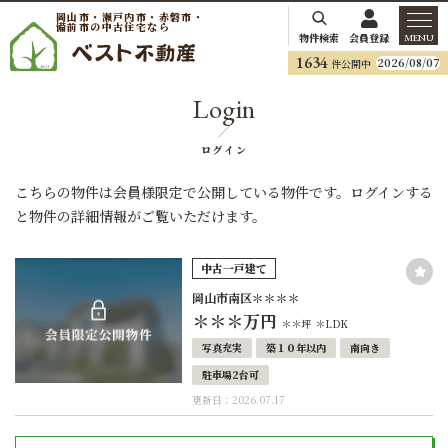
岡山市・瀬戸内市・赤磐市・
備前市の中古住宅なら
物件検索
会員登録
MENU
1634
2026/08/07
件公開中
Login
ログイン
こちらの物件は会員様限定で公開している物件です。ログインする
と物件の詳細情報がご覧いただけます。
中古一戸建て
岡山市南区＊＊＊＊
＊＊＊
万円
＊＊坪
＊LDK
写真充実
築１０年以内
南向き
駐車場2台可
更新日：2026.07.17