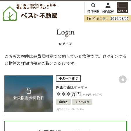
岡山市・瀬戸内市・赤磐市・
備前市の中古住宅なら
物件検索
会員登録
MENU
1634
2026/08/07
件公開中
Login
ログイン
こちらの物件は会員様限定で公開している物件です。ログインする
と物件の詳細情報がご覧いただけます。
中古一戸建て
岡山市南区＊＊＊＊
＊＊＊
万円
＊＊坪
＊LDK
南向き
リノベ向き
更新日：2026.07.04