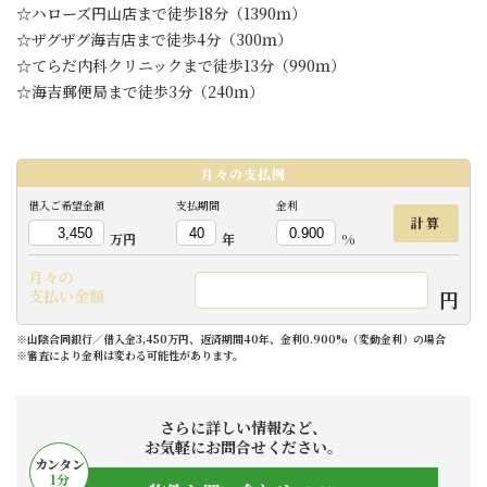
☆ハローズ円山店まで徒歩18分（1390ｍ）
☆ザグザグ海吉店まで徒歩4分（300ｍ）
☆てらだ内科クリニックまで徒歩13分（990ｍ）
☆海吉郵便局まで徒歩3分（240ｍ）
月々の
支払例
借入ご希望金額
支払期間
金利
計算
万円
年
%
月々の
円
支払い金額
※山陰合同銀行／借入金3,450万円、返済期間40年、金利0.900%（変動金利）の場合
※審査により金利は変わる可能性があります。
さらに詳しい情報など、
お気軽にお問合せください。
カンタン
1
分