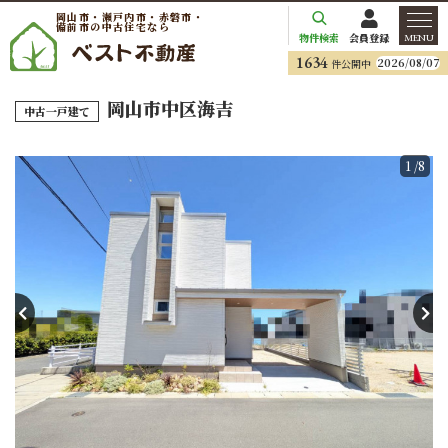
岡山市・瀬戸内市・赤磐市・
備前市の中古住宅なら
物件検索
会員登録
MENU
1634
2026/08/07
件公開中
岡山市中区海吉
中古一戸建て
1
/8