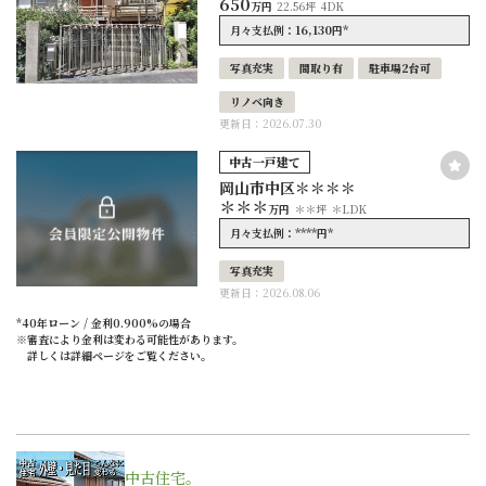
650
万円
22.56坪
4DK
16,130
*
月々支払例：
円
写真充実
間取り有
駐車場2台可
リノベ向き
更新日：2026.07.30
中古一戸建て
岡山市中区＊＊＊＊
＊＊＊
万円
＊＊坪
＊LDK
****
*
月々支払例：
円
写真充実
更新日：2026.08.06
*40年ローン / 金利0.900%の場合
※審査により金利は変わる可能性があります。
詳しくは詳細ページをご覧ください。
中古住宅。