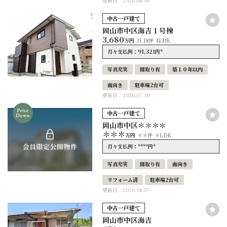
更新日：2026.08.06
中古一戸建て
岡山市中区海吉１号棟
3,680
万円
31.18坪
4LDK
91,321
*
月々支払例：
円
写真充実
間取り有
築１０年以内
南向き
駐車場2台可
更新日：2026.07.30
中古一戸建て
岡山市中区＊＊＊＊
＊＊＊
万円
＊＊坪
＊LDK
****
*
月々支払例：
円
写真充実
間取り有
南向き
リフォーム済
駐車場2台可
更新日：2026.08.07
中古一戸建て
岡山市中区海吉