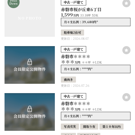
中古一戸建て
赤磐市桜が丘東6丁目
1,599
万円
33.18坪
5DK
NO PHOTO
39,680
*
月々支払例：
円
駐車場2台可
更新日：2026.08.07
中古一戸建て
赤磐市＊＊＊＊
＊＊＊
万円
＊＊坪
＊LDK
****
*
月々支払例：
円
南向き
更新日：2026.07.26
中古一戸建て
赤磐市＊＊＊＊
＊＊＊
万円
＊＊坪
＊LDK
****
*
月々支払例：
円
写真充実
間取り有
築１０年以内