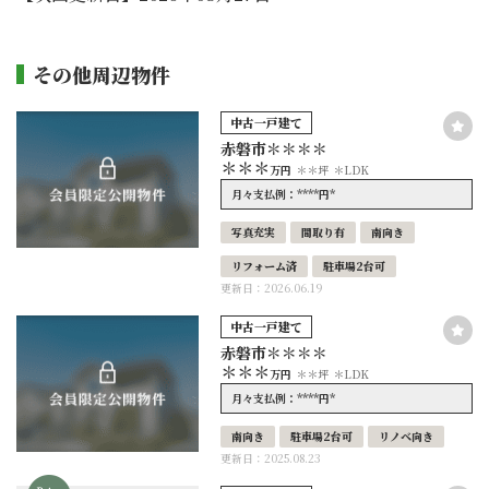
その他周辺物件
中古一戸建て
赤磐市＊＊＊＊
＊＊＊
万円
＊＊坪
＊LDK
****
*
月々支払例：
円
写真充実
間取り有
南向き
リフォーム済
駐車場2台可
更新日：2026.06.19
中古一戸建て
赤磐市＊＊＊＊
＊＊＊
万円
＊＊坪
＊LDK
****
*
月々支払例：
円
南向き
駐車場2台可
リノベ向き
更新日：2025.08.23