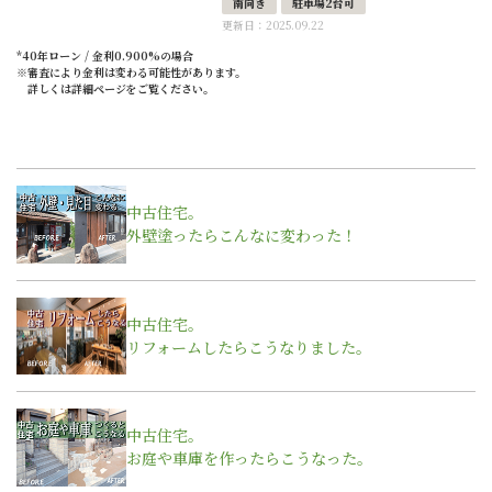
南向き
駐車場2台可
更新日：2025.09.22
*40年ローン / 金利0.900%の場合
※審査により金利は変わる可能性があります。
詳しくは詳細ページをご覧ください。
中古住宅。
外壁塗ったらこんなに変わった！
中古住宅。
リフォームしたらこうなりました。
中古住宅。
お庭や車庫を作ったらこうなった。