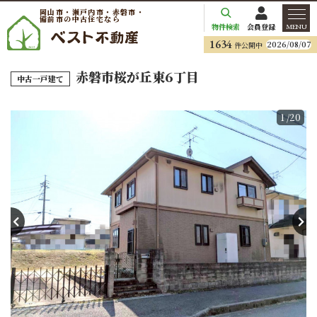
岡山市・瀬戸内市・赤磐市・
備前市の中古住宅なら
物件検索
会員登録
MENU
1634
2026/08/07
件公開中
赤磐市桜が丘東6丁目
中古一戸建て
1
/20