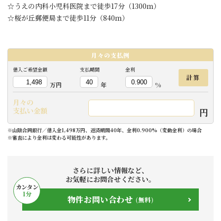
☆うえの内科小児科医院まで徒歩17分（1300ｍ）
☆桜が丘郵便局まで徒歩11分（840ｍ）
月々の
支払例
借入ご希望金額
支払期間
金利
計算
万円
年
%
月々の
円
支払い金額
※山陰合同銀行／借入金1,498万円、返済期間40年、金利0.900%（変動金利）の場合
※審査により金利は変わる可能性があります。
さらに詳しい情報など、
お気軽にお問合せください。
カンタン
1
分
物件お問い合わせ
(無料)