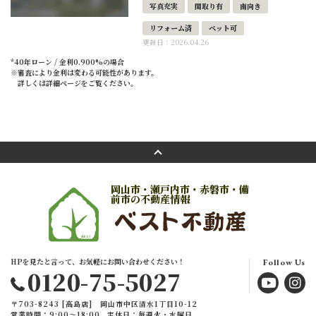
写真充実
間取り有
南向き
リフォーム済
ペット可
更新日：2026.04.26
*40年ローン / 金利0.900%の場合
※審査により金利は変わる可能性があります。
詳しくは詳細ページをご覧ください。
岡山市・瀬戸内市・赤磐市・備
前市の不動産情報
HPを見たと言って、お気軽にお問い合わせください！
Follow Us
0120-75-5027
〒703-8243 [高島店] 岡山市中区清水1丁目10-12
営業時間：9:00〜18:00
定休日：毎週火・水曜日