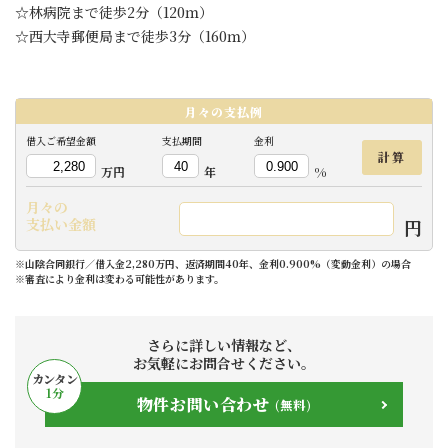
☆林病院まで徒歩2分（120ｍ）
☆西大寺郵便局まで徒歩3分（160ｍ）
月々の
支払例
借入ご希望金額
支払期間
金利
計算
万円
年
%
月々の
円
支払い金額
※山陰合同銀行／借入金2,280万円、返済期間40年、金利0.900%（変動金利）の場合
※審査により金利は変わる可能性があります。
さらに詳しい情報など、
お気軽にお問合せください。
カンタン
1
分
物件お問い合わせ
(無料)