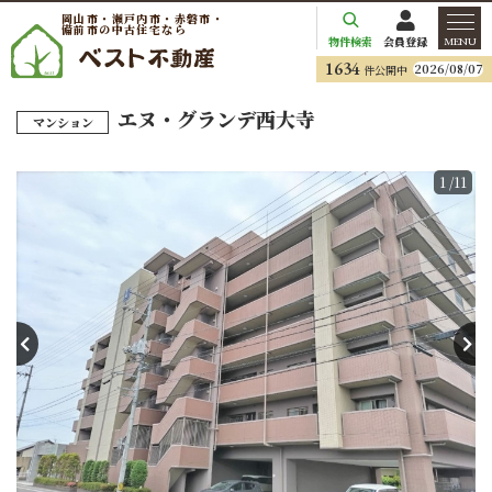
岡山市・瀬戸内市・赤磐市・
備前市の中古住宅なら
物件検索
会員登録
MENU
1634
2026/08/07
件公開中
エヌ・グランデ西大寺
マンション
1
/11