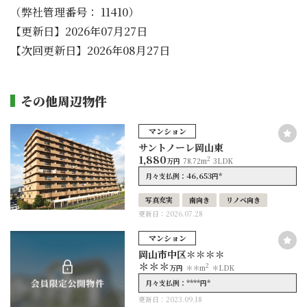
（弊社管理番号： 11410）
【更新日】2026年07月27日
【次回更新日】2026年08月27日
その他周辺物件
マンション
サントノーレ岡山東
1,880
2
万円
78.72m
3LDK
46,653
*
月々支払例：
円
写真充実
南向き
リノベ向き
更新日：2026.07.28
マンション
岡山市中区＊＊＊＊
＊＊＊
2
万円
＊＊m
＊LDK
****
*
月々支払例：
円
更新日：2023.09.18