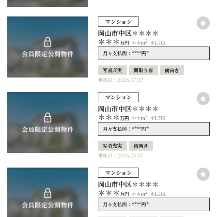
マンション
岡山市中区＊＊＊＊
＊＊＊
2
万円
＊＊m
＊LDK
****
*
月々支払例：
円
写真充実
間取り有
南向き
更新日：2026.07.27
マンション
岡山市中区＊＊＊＊
＊＊＊
2
万円
＊＊m
＊LDK
****
*
月々支払例：
円
写真充実
南向き
更新日：2026.06.07
マンション
岡山市中区＊＊＊＊
＊＊＊
2
万円
＊＊m
＊LDK
****
*
月々支払例：
円