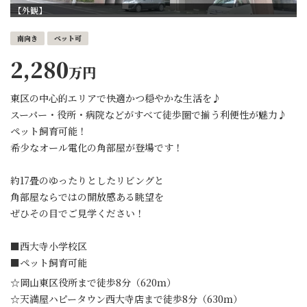
【外観】
南向き
ペット可
2,280
万円
東区の中心的エリアで快適かつ穏やかな生活を♪
スーパー・役所・病院などがすべて徒歩圏で揃う利便性が魅力♪
ペット飼育可能！
希少なオール電化の角部屋が登場です！
約17畳のゆったりとしたリビングと
角部屋ならではの開放感ある眺望を
ぜひその目でご見学ください！
■西大寺小学校区
■ペット飼育可能
☆岡山東区役所まで徒歩8分（620ｍ）
☆天満屋ハピータウン西大寺店まで徒歩8分（630ｍ）