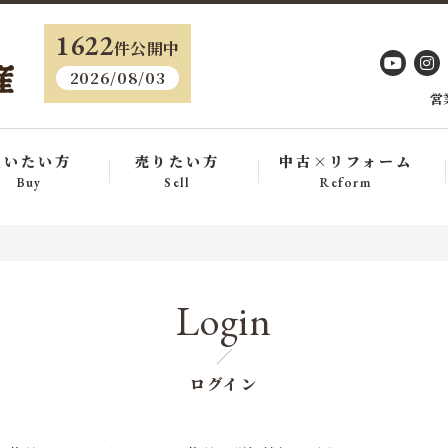
・
1622
件公開中
2026/08/03
営
買いたい方
売りたい方
中古×リフォーム
Buy
Sell
Reform
Login
ログイン