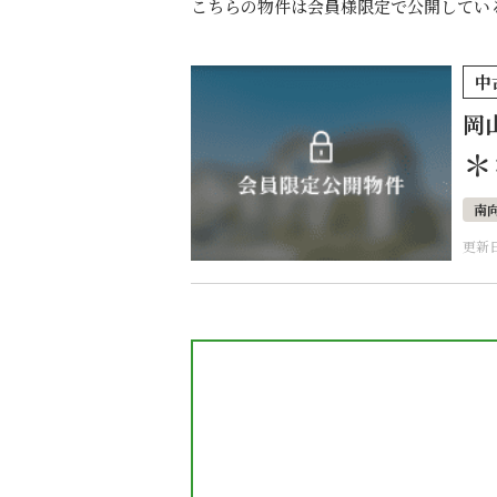
こちらの物件は会員様限定で公開してい
中
岡
＊
南
更新日