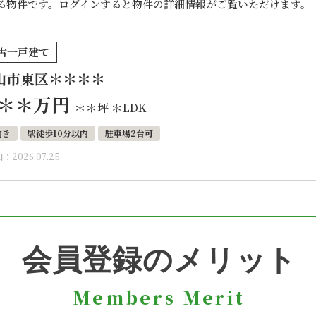
る物件です。ログインすると物件の詳細情報がご覧いただけます。
古一戸建て
山市東区＊＊＊＊
＊＊
万円
＊＊坪
＊LDK
向き
駅徒歩10分以内
駐車場2台可
：2026.07.25
会員登録のメリット
Members Merit