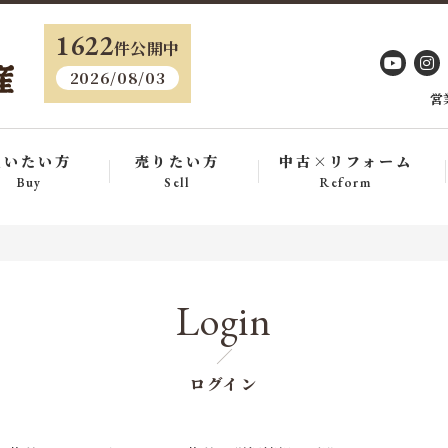
・
1622
件公開中
2026/08/03
営
買いたい方
売りたい方
中古×リフォーム
Buy
Sell
Reform
Login
ログイン