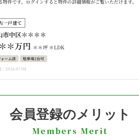
る物件です。ログインすると物件の詳細情報がご覧いただけます。
古一戸建て
山市中区＊＊＊＊
＊＊
万円
＊＊坪
＊LDK
フォーム済
駐車場2台可
：2026.07.04
会員登録のメリット
Members Merit