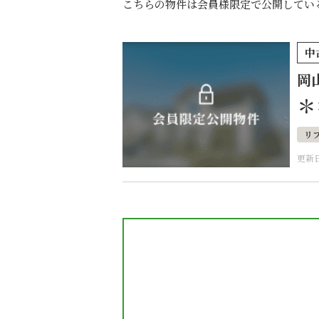
こちらの物件は会員様限定で公開してい
中
岡
＊
リ
更新日