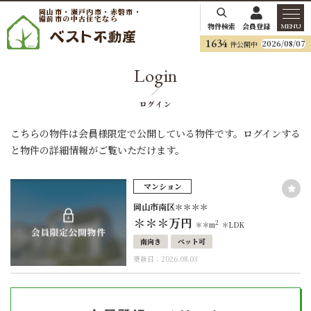
岡山市・瀬戸内市・赤磐市・
備前市の中古住宅なら
物件検索
会員登録
MENU
1634
2026/08/07
件公開中
Login
ログイン
こちらの物件は会員様限定で公開している物件です。ログインする
と物件の詳細情報がご覧いただけます。
マンション
岡山市南区＊＊＊＊
＊＊＊
万円
2
＊＊m
＊LDK
南向き
ペット可
更新日：2026.08.03