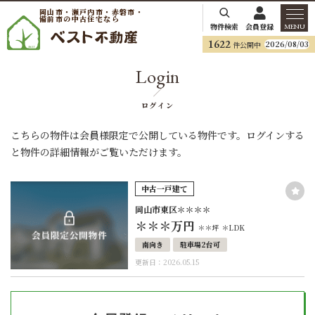
岡山市・瀬戸内市・赤磐市・
備前市の中古住宅なら
物件検索
会員登録
MENU
1622
2026/08/03
件公開中
Login
ログイン
こちらの物件は会員様限定で公開している物件です。ログインする
と物件の詳細情報がご覧いただけます。
中古一戸建て
岡山市東区＊＊＊＊
＊＊＊
万円
＊＊坪
＊LDK
南向き
駐車場2台可
更新日：2026.05.15