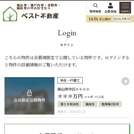
岡山市・瀬戸内市・赤磐市・
備前市の中古住宅なら
物件検索
会員登録
MENU
1634
2026/08/07
件公開中
Login
ログイン
こちらの物件は会員様限定で公開している物件です。ログインする
と物件の詳細情報がご覧いただけます。
中古一戸建て
岡山市中区＊＊＊＊
＊＊＊
万円
＊＊坪
＊LDK
築１０年以内
南向き
駐車場2台可
更新日：2026.07.23