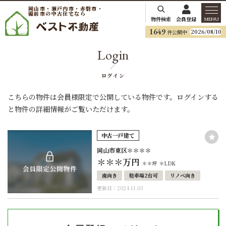
岡山市・瀬戸内市・赤磐市・
備前市の中古住宅なら
物件検索
会員登録
MENU
1649
2026/08/10
件公開中
Login
ログイン
こちらの物件は会員様限定で公開している物件です。ログインする
と物件の詳細情報がご覧いただけます。
中古一戸建て
岡山市東区＊＊＊＊
＊＊＊
万円
＊＊坪
＊LDK
南向き
駐車場2台可
リノベ向き
更新日：2024.11.03