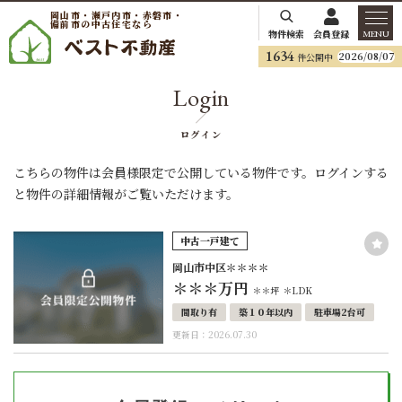
岡山市・瀬戸内市・赤磐市・
備前市の中古住宅なら
物件検索
会員登録
MENU
1634
2026/08/07
件公開中
Login
ログイン
こちらの物件は会員様限定で公開している物件です。ログインする
と物件の詳細情報がご覧いただけます。
中古一戸建て
岡山市中区＊＊＊＊
＊＊＊
万円
＊＊坪
＊LDK
間取り有
築１０年以内
駐車場2台可
更新日：2026.07.30