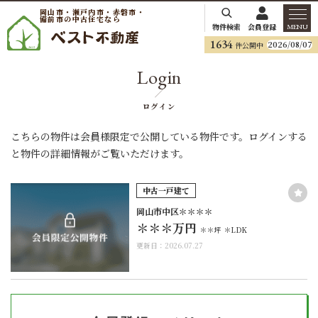
岡山市・瀬戸内市・赤磐市・
備前市の中古住宅なら
物件検索
会員登録
MENU
1634
2026/08/07
件公開中
Login
ログイン
こちらの物件は会員様限定で公開している物件です。ログインする
と物件の詳細情報がご覧いただけます。
中古一戸建て
岡山市中区＊＊＊＊
＊＊＊
万円
＊＊坪
＊LDK
更新日：2026.07.27