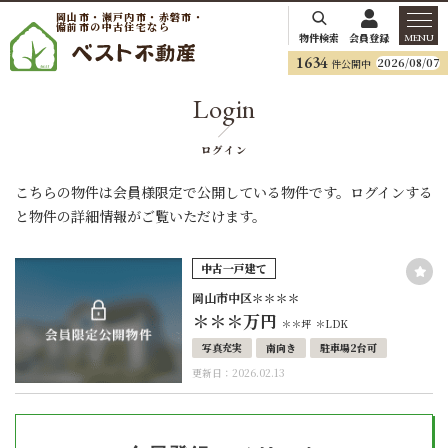
岡山市・瀬戸内市・赤磐市・
備前市の中古住宅なら
物件検索
会員登録
MENU
1634
2026/08/07
件公開中
Login
ログイン
こちらの物件は会員様限定で公開している物件です。ログインする
と物件の詳細情報がご覧いただけます。
中古一戸建て
岡山市中区＊＊＊＊
＊＊＊
万円
＊＊坪
＊LDK
写真充実
南向き
駐車場2台可
更新日：2026.02.13