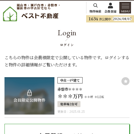
岡山市・瀬戸内市・赤磐市・
備前市の中古住宅なら
物件検索
会員登録
MENU
1634
2026/08/07
件公開中
Login
ログイン
こちらの物件は会員様限定で公開している物件です。ログインする
と物件の詳細情報がご覧いただけます。
中古一戸建て
赤磐市＊＊＊＊
＊＊＊
万円
＊＊坪
＊LDK
駐車場2台可
更新日：2025.01.25