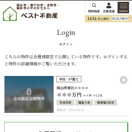
岡山市・瀬戸内市・赤磐市・
備前市の中古住宅なら
物件検索
会員登録
MENU
1634
2026/08/07
件公開中
Login
ログイン
こちらの物件は会員様限定で公開している物件です。ログインする
と物件の詳細情報がご覧いただけます。
中古一戸建て
岡山市東区＊＊＊＊
＊＊＊
万円
＊＊坪
＊LDK
写真充実
間取り有
駐車場2台可
更新日：2026.04.16