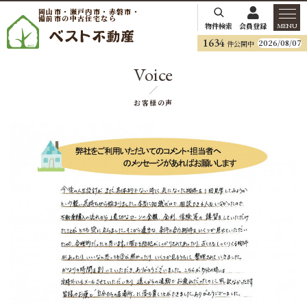
岡山市・瀬戸内市・赤磐市・
備前市の中古住宅なら
物件検索
会員登録
MENU
1634
2026/08/07
件公開中
Voice
お客様の声