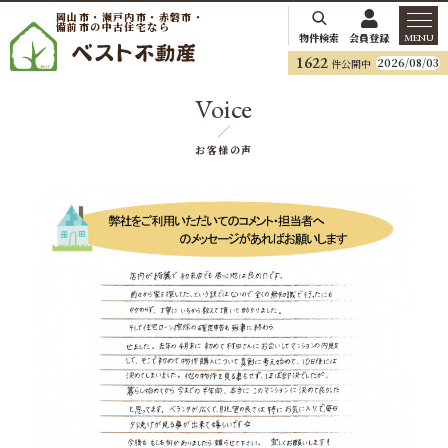
岡山市・瀬戸内市・赤磐市・
備前市の中古住宅なら
物件検索
会員登録
MENU
1622
2026/08/03
件公開中
Voice
お客様の声