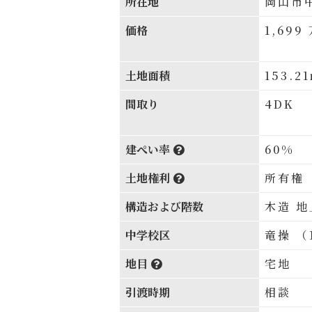
所在地
岡山市
価格
1,699
土地面積
153.2
間取り
4DK
建ぺい率
60%
土地権利
所有権
構造および階数
木造 地
中学校区
竜操 （
地目
宅地
引渡時期
相談