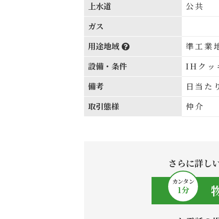
上水道
公共
ガス
用途地域
準工業
設備・条件
IHク
備考
日当た
取引態様
仲介
さらに詳し
カンタン
1
分