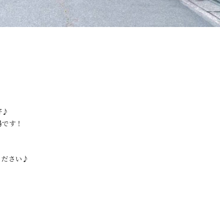
好♪
場です！
ください♪