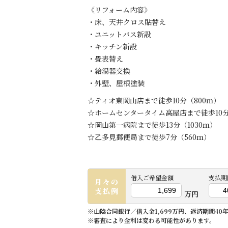
《リフォーム内容》
・床、天井クロス貼替え
・ユニットバス新設
・キッチン新設
・畳表替え
・給湯器交換
・外壁、屋根塗装
☆ティオ東岡山店まで徒歩10分（800ｍ）
☆ホームセンタータイム高屋店まで徒歩10分
☆岡山第一病院まで徒歩13分（1030ｍ）
☆乙多見郵便局まで徒歩7分（560ｍ）
借入ご希望金額
支払期
月々の
支払例
万円
※山陰合同銀行／借入金1,699万円、返済期間40
※審査により金利は変わる可能性があります。