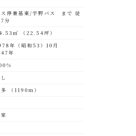
バス停兼基東/宇野バス まで 徒
歩7分
4.53㎡ （22.54坪）
978年（昭和53）10月
47年
00%
無し
多 （1190m）
空家
有