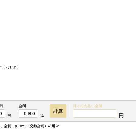
（770ｍ）
間
金利
月々の
支払い金額
計算
円
年
%
年、金利0.900%（変動金利）の場合