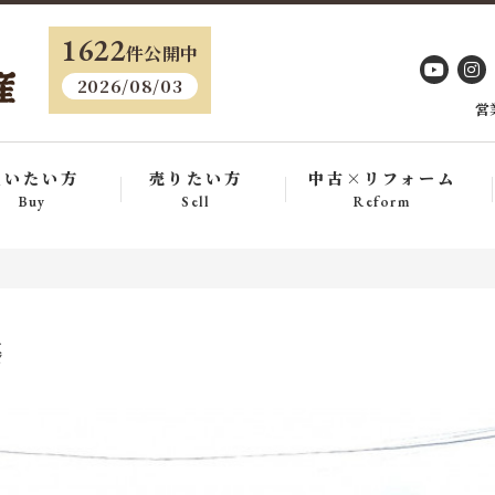
・
1622
件公開中
2026/08/03
営
買いたい方
売りたい方
中古×リフォーム
Buy
Sell
Reform
基