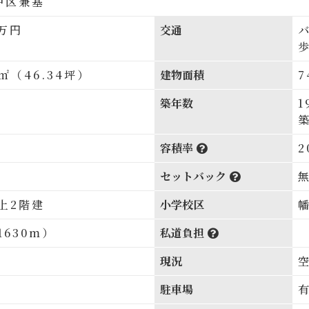
中区兼基
万円
交通
1㎡（46.34坪）
建物面積
7
築年数
1
築
容積率
2
セットバック
上2階建
小学校区
幡
1630m）
私道負担
現況
駐車場