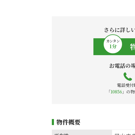
さらに詳し
カンタン
1
分
お電話の
電話受付時
「
10856
」の物
物件概要