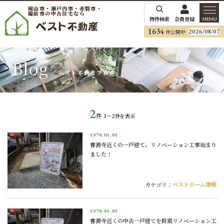
岡山市・瀬戸内市・赤磐市・
備前市の中古住宅なら
物件検索
会員登録
MENU
1634
2026/08/07
件公開中
Blog
ベスト不動産ブログ
2
件
1〜2
件を表示
1970.
01.01
曹源寺近くの一戸建て。リノベーション工事始まり
ました！
ベストホーム情報
カテゴリ：
1970.
01.01
曹源寺近くの中古一戸建てを耐震リノベーション工