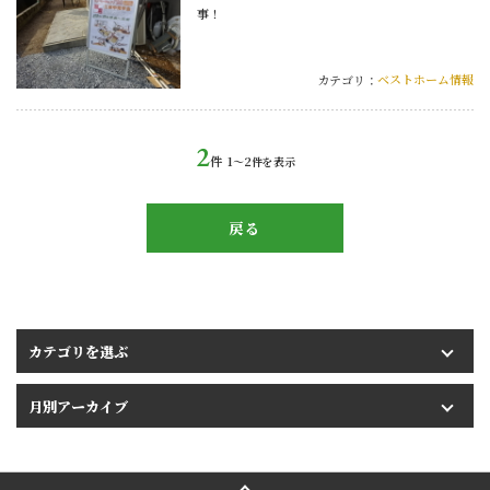
事！
ベストホーム情報
カテゴリ：
2
件
1〜2
件を表示
戻る