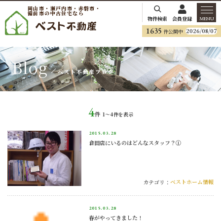
岡山市・瀬戸内市・赤磐市・
備前市の中古住宅なら
物件検索
会員登録
MENU
1635
2026/08/07
件公開中
Blog
ベスト不動産ブログ
4
件
1〜4
件を表示
2015.
03.28
倉田店にいるのはどんなスタッフ？①
ベストホーム情報
カテゴリ：
2015.
03.28
春がやってきました！