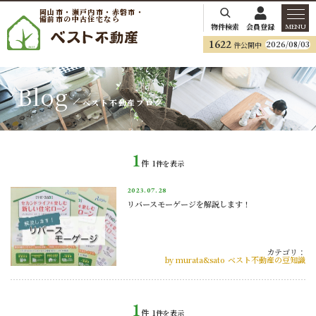
岡山市・瀬戸内市・赤磐市・
備前市の中古住宅なら
物件検索
会員登録
MENU
1622
2026/08/03
件公開中
Blog
ベスト不動産ブログ
1
件
1
件を表示
2023.
07.28
リバースモーゲージを解説します！
カテゴリ：
by murata&sato
ベスト不動産の豆知識
1
件
1
件を表示