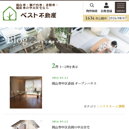
岡山市・瀬戸内市・赤磐市・
備前市の中古住宅なら
物件検索
会員登録
MENU
1634
2026/08/07
件公開中
Blog
ベスト不動産ブログ
2
件
1〜2
件を表示
2016.
03.12
岡山市中区倉田 オープンハウス
ベストホーム情報
カテゴリ：
2016.
03.12
岡山市中区長岡の中古住宅